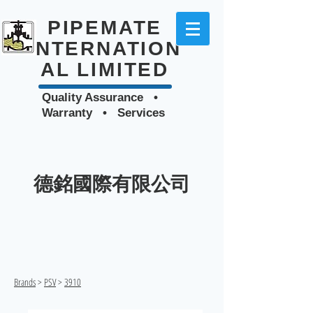
PIPEMATE
INTERNATION
AL LIMITED
Quality Assurance •
Warranty • Services
德銘國際有限公司
Brands
>
PSV
>
3910