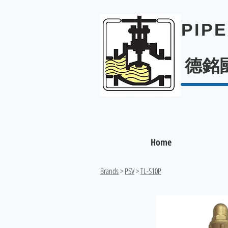
PIP
德銘
Home
Brands
>
PSV
>
TL-S10P