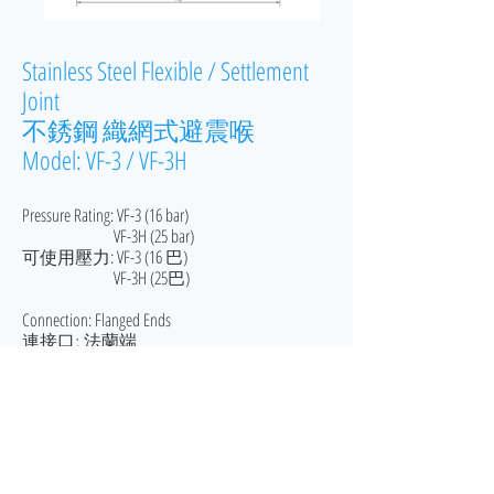
Stainless Steel Flexible / Settlement
Joint
不銹鋼 織網式避震喉
Model: VF-3 / VF-3H
Pressure Rating: VF-3 (16 bar)
VF-3H (25 bar)
可使用壓力: VF-3 (16 巴)
VF-3H (25巴)
Connection: Flanged Ends
連接口:
法蘭端
Country of Origin: Taiwan
原產地: 台灣
Material: Stainless Steel
物料: 不銹鋼