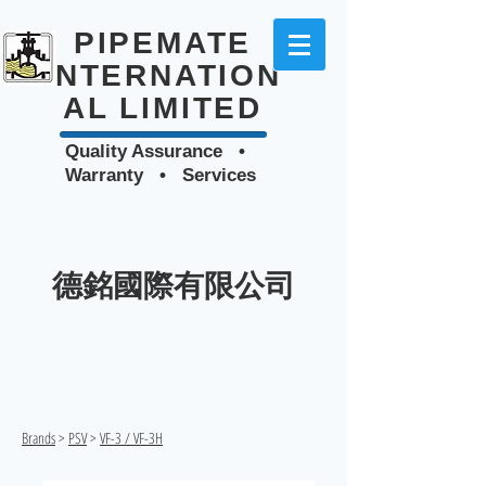
PIPEMATE
INTERNATION
AL LIMITED
Quality Assurance •
Warranty • Services
德銘國際有限公司
Brands
>
PSV
>
VF-3 / VF-3H