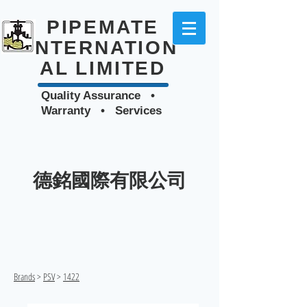
PIPEMATE
INTERNATION
AL LIMITED
Quality Assurance •
Warranty • Services
德銘國際有限公司
Brands
>
PSV
>
1422