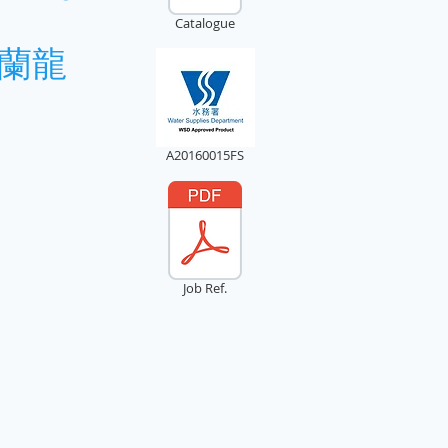
Catalogue
法蘭龍
A20160015FS
Job Ref.