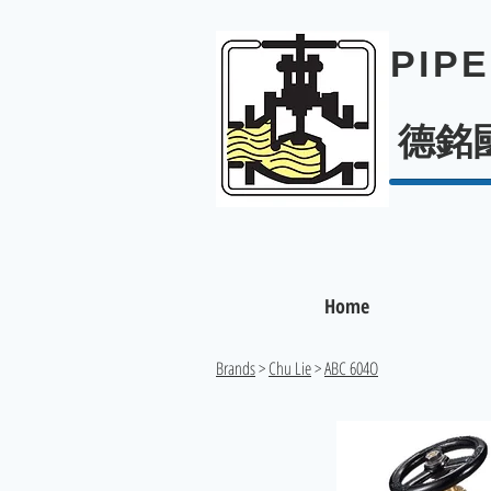
PIP
德銘
Home
Brands
>
Chu Lie
>
ABC 604O